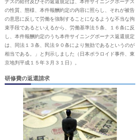
ナスの給付及びその返還規定は、本件サイニングボーナス
の性質、態様、本件報酬約定の内容に照らし、それが被告
の意思に反して労働を強制することになるような不当な拘
束手段であるといえるから、労働基準法５条、１６条に反
し、本件報酬約定のうち本件サイニングボーナス返還規定
は、同法１３条、民法９０条により無効であるというのが
相当である。」と判示しました（日本ポラロイド事件、東
京地判平成１５年３月３１日）。
研修費の返還請求