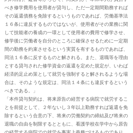
べき修学費用を使用者が貸与し、ただ一定期間勤務すれば
その返還債務を免除するというものであれば、労働基準法
１６条に違反するものではないが、使用者がその業務に関
して技能者の養成の一環として使用者の費用で修学させ、
修学後に労働者を自分のところに確保させるために一定期
間の勤務を約束させるという実質を有するものであれば、
同法１６条に反するものと解される。また、退職等を理由
とする貸与された修学資金の返還を定めた規定が、いわば
経済的足止め策として就労を強制すると解されるような場
合は、そのような規定は、同法１４条にも違反するという
べきである。」
「本件貸与契約は、将来原告の経営する病院で就労するこ
とを前提として、２年ないし３年以上勤務すれば返還を免
除するという合意の下、将来の労働契約の締結及び将来の
退職の自由を制限するとともに、看護学校在学中から原告
の経営する病院での就労を事実上義務づけるものであり、