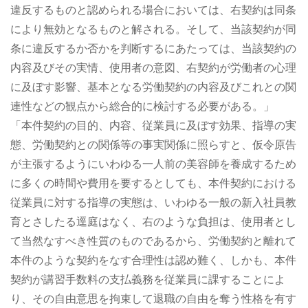
違反するものと認められる場合においては、右契約は同条
により無効となるものと解される。そして、当該契約が同
条に違反するか否かを判断するにあたっては、当該契約の
内容及びその実情、使用者の意図、右契約が労働者の心理
に及ぼす影響、基本となる労働契約の内容及びこれとの関
連性などの観点から総合的に検討する必要がある。」
「本件契約の目的、内容、従業員に及ぼす効果、指導の実
態、労働契約との関係等の事実関係に照らすと、仮令原告
が主張するようにいわゆる一人前の美容師を養成するため
に多くの時間や費用を要するとしても、本件契約における
従業員に対する指導の実態は、いわゆる一般の新入社員教
育とさしたる逕庭はなく、右のような負担は、使用者とし
て当然なすべき性質のものであるから、労働契約と離れて
本件のような契約をなす合理性は認め難く、しかも、本件
契約が講習手数料の支払義務を従業員に課することによ
り、その自由意思を拘束して退職の自由を奪う性格を有す