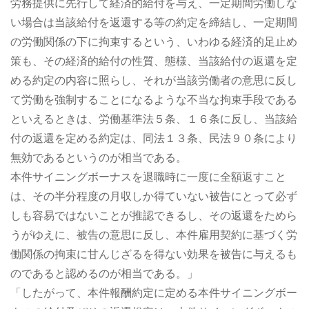
労務提供に先行して経済的給付を与え、一定期間労働しな
い場合は当該給付を返還する等の約定を締結し、一定期間
の労働関係の下に拘束するという、いわゆる経済的足止め
策も、その経済的給付の性質、態様、当該給付の返還を定
める約定の内容に照らし、それが当該労働者の意思に反し
て労働を強制することになるような不当な拘束手段である
といえるときは、労働基準法５条、１６条に反し、当該給
付の返還を定める約定は、同法１３条、民法９０条により
無効であるというのが相当である。
本件サイニングボーナスを退職時に一度に全額返すこと
は、その半分程度の月収しか得ていない被告にとって必ず
しも容易ではないことが推認できるし、その返還をためら
うがゆえに、被告の意思に反し、本件雇用契約に基づく労
働関係の拘束に甘んじざるを得ない効果を被告に与えるも
のであると認めるのが相当である。」
「したがって、本件報酬約定に定める本件サイニングボー