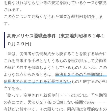
を得なければならない等の規定を設けているケースが散見
されます。
この点について判断がなされた重要な裁判例を紹介しま
す。
高野メリヤス退職金事件（東京地判昭和５１年１
０月２９日）
「法は、労働者が労働契約から脱することを欲する場合に
これを制限する手段となりうるものを極力排斥して労働者
の解約の自由を保障しようとしているものとみられ、この
ような観点からみるときは、
民法６２７条の予告期間は、
使用者のためにはこれを延長できない
ものと解するのが相
当である。」
「従って、変更された就業規則・・・の規定は、予告期間
の点につき、民法６２７条に抵触しない範囲でのみ・・・
有効だと解すべく、その限りでは、同条項は合理的なもの