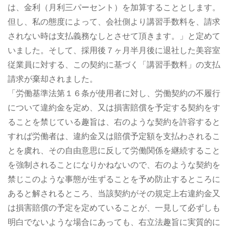
は、金利（月利三パーセント）を加算することとします。
但し、私の態度によって、会社側より講習手数料を、請求
されない時は支払義務なしとさせて頂きます。」と定めて
いました。そして、採用後７ヶ月半月後に退社した美容室
従業員に対する、この契約に基づく「講習手数料」の支払
請求が棄却されました。
「労働基準法第１６条が使用者に対し、労働契約の不履行
について違約金を定め、又は損害賠償を予定する契約をす
ることを禁じている趣旨は、右のような契約を許容すると
すれば労働者は、違約金又は賠償予定額を支払わされるこ
とを虞れ、その自由意思に反して労働関係を継続すること
を強制されることになりかねないので、右のような契約を
禁じこのような事態が生ずることを予め防止するところに
あると解されるところ、当該契約がその規定上右違約金又
は損害賠償の予定を定めていることが、一見して必ずしも
明白でないような場合にあっても、右立法趣旨に実質的に