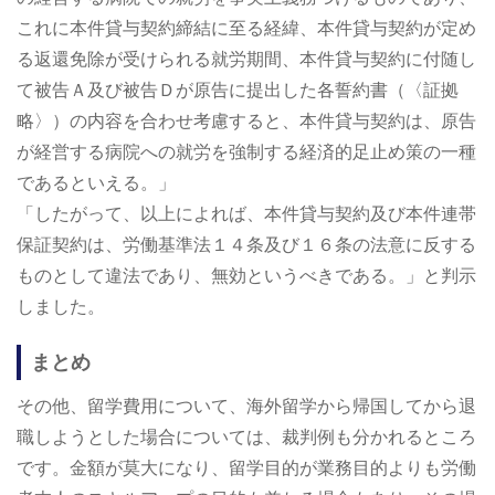
これに本件貸与契約締結に至る経緯、本件貸与契約が定め
る返還免除が受けられる就労期間、本件貸与契約に付随し
て被告Ａ及び被告Ｄが原告に提出した各誓約書（〈証拠
略〉）の内容を合わせ考慮すると、本件貸与契約は、原告
が経営する病院への就労を強制する経済的足止め策の一種
であるといえる。」
「したがって、以上によれば、本件貸与契約及び本件連帯
保証契約は、労働基準法１４条及び１６条の法意に反する
ものとして違法であり、無効というべきである。」と判示
しました。
まとめ
その他、留学費用について、海外留学から帰国してから退
職しようとした場合については、裁判例も分かれるところ
です。金額が莫大になり、留学目的が業務目的よりも労働