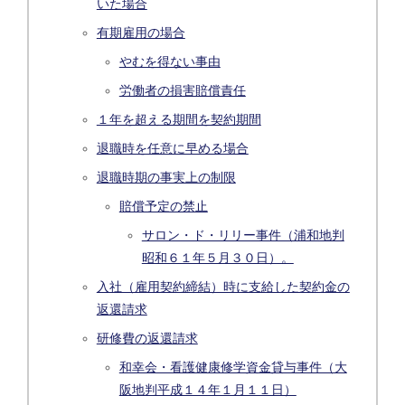
いた場合
有期雇用の場合
やむを得ない事由
労働者の損害賠償責任
１年を超える期間を契約期間
退職時を任意に早める場合
退職時期の事実上の制限
賠償予定の禁止
サロン・ド・リリー事件（浦和地判
昭和６１年５月３０日）。
入社（雇用契約締結）時に支給した契約金の
返還請求
研修費の返還請求
和幸会・看護健康修学資金貸与事件（大
阪地判平成１４年１月１１日）