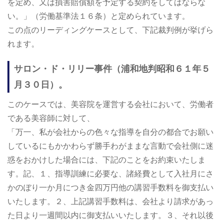
を定め、又は損害賠償額を予定する契約をしてはならな
い。」（労働基準法１６条）と定められています。
この点のリーディングケースとして、下記裁判例が挙げら
れます。
サロン・ド・リリー事件（浦和地判昭和６１年５
月３０日）。
このケースでは、美容院を運営する会社において、労働者
である美容師に対して、
「万一、私が会社からの色々な指導を自分の都合でお願い
しているにもかかわらず勝手わがままな言動で会社側に迷
惑をおかけした場合には、下記のことをお約束いたしま
す。記、１、指導訓練に必要な、諸経費として入社月にさ
かのぼり一か月につき金四万円他の講習手数料を御支払い
いたします。２、上記講習手数料は、会社より請求があっ
た日より一週間以内に御支払いいたします。３、それ以後