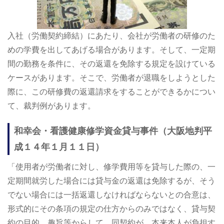
入社（労働契約締結）にあたり、会社が労働者の研修のた
めの学費を出してあげる場合があります。そして、一定期
間の勤務を条件に、その返還を免除する規定を設けている
ケースがあります。そこで、労働者が退職をしようとした
際に、この研修費の返還請求をすることができるかについ
て、裁判例があります。
和幸会・看護健康修学資金貸与事件（大阪地判平
成１４年１月１１日）
「使用者が労働者に対し、修学費用等を貸与した際の、一
定期間就労した場合には貸与金の返還は免除するが、そう
でない場合には一括返還しなければならないとの合意は、
形式的にその条項の規定の仕方からのみではなく、貸与契
約の目的、趣旨等からして、同契約が、本来本人が負担す