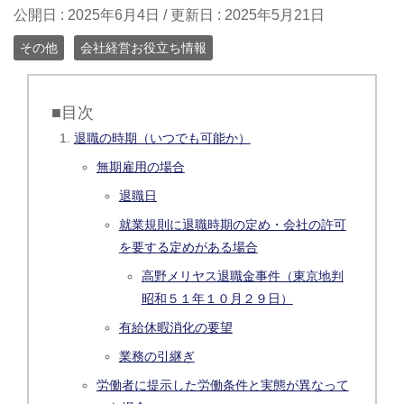
公開日 :
2025年6月4日
/ 更新日 :
2025年5月21日
その他
会社経営お役立ち情報
■目次
退職の時期（いつでも可能か）
無期雇用の場合
退職日
就業規則に退職時期の定め・会社の許可
を要する定めがある場合
高野メリヤス退職金事件（東京地判
昭和５１年１０月２９日）
有給休暇消化の要望
業務の引継ぎ
労働者に提示した労働条件と実態が異なって