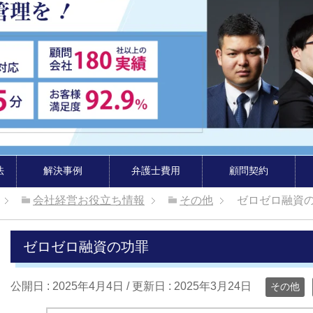
法
解決事例
弁護士費用
顧問契約
会社経営お役立ち情報
その他
ゼロゼロ融資
ゼロゼロ融資の功罪
公開日 :
2025年4月4日
/ 更新日 :
2025年3月24日
その他