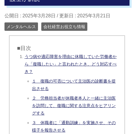
公開日 :
2025年3月28日
/ 更新日 :
2025年3月21日
メンタルヘルス
会社経営お役立ち情報
■目次
うつ病や適応障害を理由に休職していた労働者か
ら「復職したい」と言われたとき、どう対応すべ
き？
１ 復職の可否について主治医の診断書を提
出させる
２ 労務担当者が休職者本人と一緒に主治医
を訪問して、復職に関する注意点をヒアリン
グする
３ 休職者に「通勤訓練」を実施させ、その
様子を報告させる