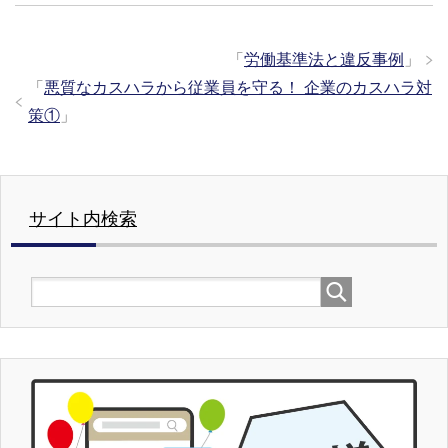
「
労働基準法と違反事例
」
「
悪質なカスハラから従業員を守る！ 企業のカスハラ対
策①
」
サイト内検索