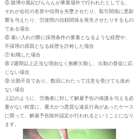
⑤ 賭博や風紀びんらんが事業場外で行われたとしても、
それが会社の名誉や信用を失墜させたり、取引関係に悪影
響を与えたり、労使間の信頼関係を喪失させたりするもの
である場合
⑥ 雇い入れの際に採用条件の要素となるような経歴や、
不採用の原因となる経歴を詐称した場合
⑦ 転職した場合
⑧ 2週間以上正当な理由なく無断欠勤し、出勤の督促に応
じない場合
⑨ 出勤不良であり、数回にわたって注意を受けても改め
ない場合
上記のように、労働者に対して解雇予告の保護を与える必
要がない程度に、重大かつ悪質な違反行為があったケース
に限って、解雇予告除外認定が行われるということになり
ます。