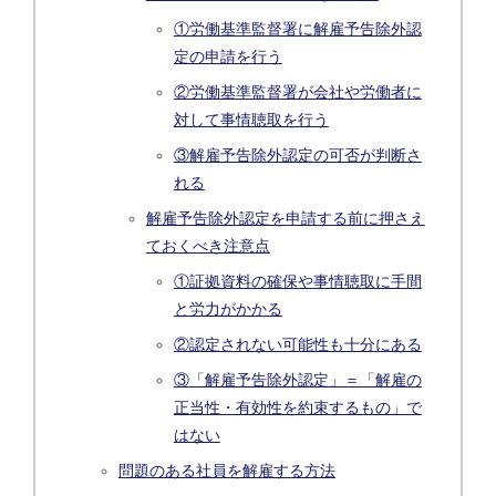
①労働基準監督署に解雇予告除外認
定の申請を行う
②労働基準監督署が会社や労働者に
対して事情聴取を行う
③解雇予告除外認定の可否が判断さ
れる
解雇予告除外認定を申請する前に押さえ
ておくべき注意点
①証拠資料の確保や事情聴取に手間
と労力がかかる
②認定されない可能性も十分にある
③「解雇予告除外認定」＝「解雇の
正当性・有効性を約束するもの」で
はない
問題のある社員を解雇する方法