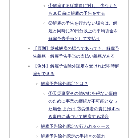
①解雇する従業員に対し、少なくと
も30日前に解雇の予告をする
②解雇の予告を行わない場合は、解
雇と同時に30日分以上の平均賃金を
解雇予告手当として支払う
【原則】懲戒解雇の場合であっても、解雇予
告義務・解雇予告手当の支払い義務がある
【例外】解雇予告除外認定を受ければ即時解
雇ができる
解雇予告除外認定とは？
①天災事変その他やむを得ない事由
のために事業の継続が不可能となっ
た場合 または ②労働者の責に帰すべ
き事由に基づいて解雇する場合
解雇予告除外認定が行われるケース
解雇予告除外認定の手続きの流れ