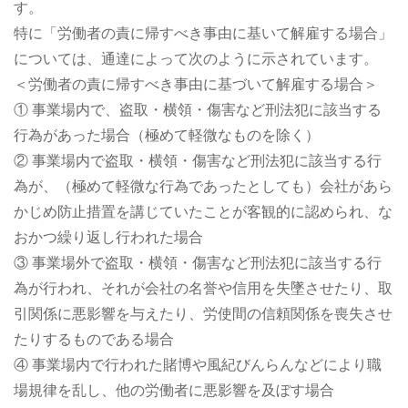
す。
特に「労働者の責に帰すべき事由に基いて解雇する場合」
については、通達によって次のように示されています。
＜労働者の責に帰すべき事由に基づいて解雇する場合＞
① 事業場内で、盗取・横領・傷害など刑法犯に該当する
行為があった場合（極めて軽微なものを除く）
② 事業場内で盗取・横領・傷害など刑法犯に該当する行
為が、（極めて軽微な行為であったとしても）会社があら
かじめ防止措置を講じていたことが客観的に認められ、な
おかつ繰り返し行われた場合
③ 事業場外で盗取・横領・傷害など刑法犯に該当する行
為が行われ、それが会社の名誉や信用を失墜させたり、取
引関係に悪影響を与えたり、労使間の信頼関係を喪失させ
たりするものである場合
④ 事業場内で行われた賭博や風紀びんらんなどにより職
場規律を乱し、他の労働者に悪影響を及ぼす場合