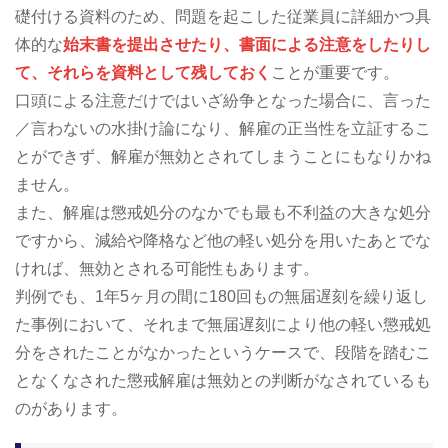
礎付ける資料のため、問題を起こした従業員に詳細かつ具
体的な
始末書を提出させたり、書面による注意をしたりし
て、それらを資料として残しておく
ことが重要です。
口頭による注意だけではいざ紛争となった場合に、言った
／言わないの水掛け論になり、解雇の正当性を立証するこ
とができず、解雇が無効とされてしまうことにもなりかね
ません。
また、解雇は懲戒処分のなかでも最も不利益の大きな処分
ですから、減給や降格など他の軽い処分を用いたあとでな
ければ、無効とされる可能性もあります。
判例でも、1年5ヶ月の間に180回もの無届遅刻を繰り返し
た事例において、それまで無届遅刻により他の軽い懲戒処
分をされたことがなかったというケースで、段階を踏むこ
となくなされた懲戒解雇は無効との判断がなされているも
のがあります。