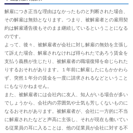
解雇につき正当な理由はなかったものと判断された場合、
その解雇は無効となります。つまり、被解雇者との雇用契
約は解雇通告後もそのまま継続しているということになる
のです。
よって、後々、被解雇者が会社に対し解雇の無効を主張し
て訴えた場合、解雇されなければ得られたであろう賃金を
支払う義務が生じたり、被解雇者の職場復帰を命じられた
りするおそれがあります。１年前に解雇したにもかかわら
ず、突然１年分の賃金を一度に請求されるなどということ
にもなりかねません。
また、被解雇者には会社内に友人、知人がいる場合が多い
でしょうから、会社内の雰囲気や士気も芳しくないものに
なるおそれがあります。被解雇者が、会社に一方的に不当
に解雇されたなどと声高に主張し、それが現在も働いてい
る従業員の耳に入ることは、他の従業員が会社に対する不