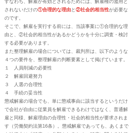
すなわち、解雇が有効とされるためには、解雇権の濫用と
されないだけの
①合理的な理由
と
②社会的相当性
が必要な
のです。
そこで、解雇を実行する前には、当該事案に①合理的な理
由と、②社会的相当性があるかどうかを十分に調査・検討
する必要があります。
また整理解雇の場合については、裁判所は、以下のような
４つの要件を、整理解雇の判断要素として掲げています。
１ 人員削減の必要性
２ 解雇回避努力
３ 人選の合理性
４ 手続の妥当性
懲戒解雇の場合でも、単に懲戒事由に該当するというだけ
で会社が自由に従業員を解雇できるわけではなく、普通解
雇と同様、解雇理由の合理性・社会的相当性が要求されま
す（労働契約法第16条）。懲戒解雇であっても、あくまで