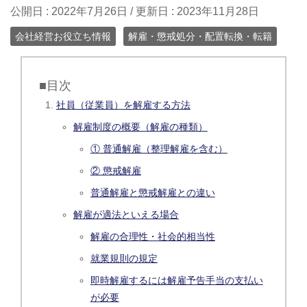
公開日 :
2022年7月26日
/ 更新日 :
2023年11月28日
会社経営お役立ち情報
解雇・懲戒処分・配置転換・転籍
■目次
社員（従業員）を解雇する方法
解雇制度の概要（解雇の種類）
① 普通解雇（整理解雇を含む）
② 懲戒解雇
普通解雇と懲戒解雇との違い
解雇が適法といえる場合
解雇の合理性・社会的相当性
就業規則の規定
即時解雇するには解雇予告手当の支払い
が必要