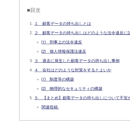
■目次
１ 顧客データの持ち出しとは
２ 顧客データの持ち出しはどのような法令違反に
⑴ 刑事上の法令違反
⑵ 個人情報保護法違反
３ 過去に発生した顧客データの持ち出し事例
４ 会社はどのような対策をするとよいか
⑴ 制度等の構築
⑵ 物理的なセキュリティの構築
５ 【まとめ】顧客データの持ち出しについて不安
関連投稿: