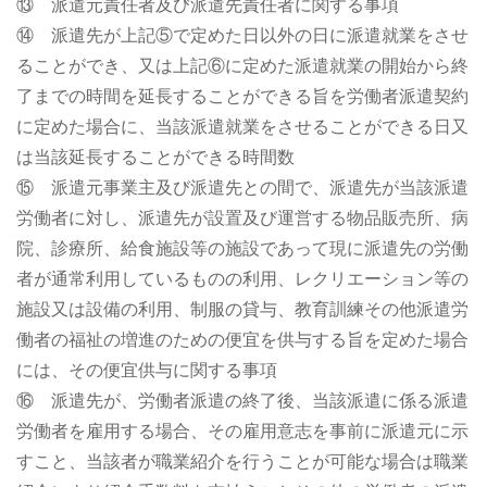
⑬ 派遣元責任者及び派遣先責任者に関する事項
⑭ 派遣先が上記⑤で定めた日以外の日に派遣就業をさせ
ることができ、又は上記⑥に定めた派遣就業の開始から終
了までの時間を延長することができる旨を労働者派遣契約
に定めた場合に、当該派遣就業をさせることができる日又
は当該延長することができる時間数
⑮ 派遣元事業主及び派遣先との間で、派遣先が当該派遣
労働者に対し、派遣先が設置及び運営する物品販売所、病
院、診療所、給食施設等の施設であって現に派遣先の労働
者が通常利用しているものの利用、レクリエーション等の
施設又は設備の利用、制服の貸与、教育訓練その他派遣労
働者の福祉の増進のための便宜を供与する旨を定めた場合
には、その便宜供与に関する事項
⑯ 派遣先が、労働者派遣の終了後、当該派遣に係る派遣
労働者を雇用する場合、その雇用意志を事前に派遣元に示
すこと、当該者が職業紹介を行うことが可能な場合は職業