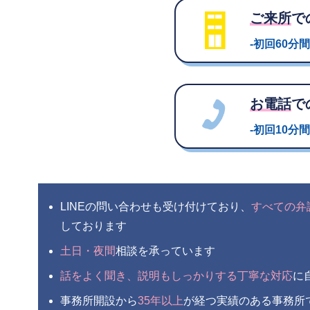
ご来所
で
-初回60分間
お電話
で
-初回10分間
LINEの問い合わせも受け付けており、
すべての弁
しております
土日・夜間
相談を承っています
話をよく聞き、説明もしっかりする丁寧な対応
に
事務所開設から
35年以上
が経つ実績のある事務所