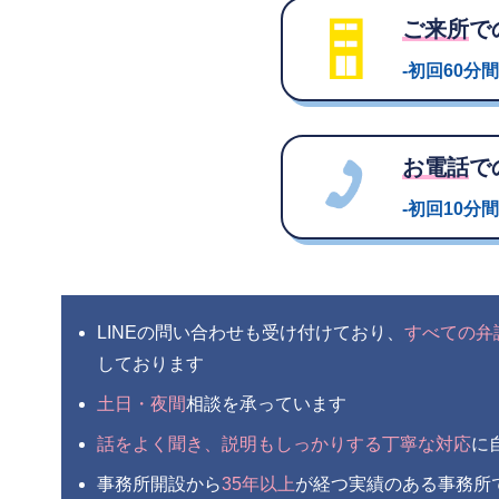
ご来所
で
-初回60分間
お電話
で
-初回10分間
LINEの問い合わせも受け付けており、
すべての弁
しております
土日・夜間
相談を承っています
話をよく聞き、説明もしっかりする丁寧な対応
に
事務所開設から
35年以上
が経つ実績のある事務所